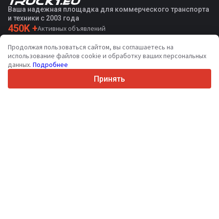
Ваша надежная площадка для коммерческого транспорта
и техники с 2003 года
450K +
Активных объявлений
70+
Стран по всему миру
Продолжая пользоваться сайтом, вы соглашаетесь на
36
Поддерживаемых языков
использование файлов cookie и обработку ваших персональных
данных.
Подробнее
4.7/5
Trustpilot
Принять
Продавцам
Услуги по продвижению
Цены на платные услуги сайта
Поддержка
Покупателям
Отзывы о брендах
Выставки
Лизинг