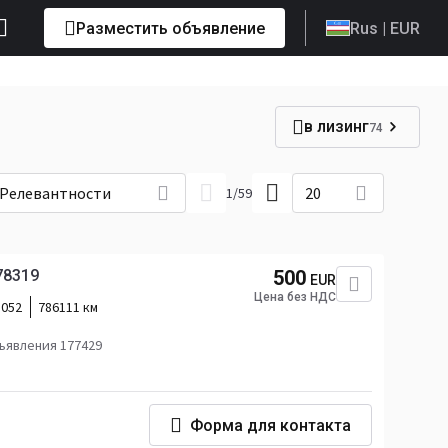
Разместить объявление
Rus
| EUR
в лизинг
74
Релевантности
20
1
/
59
78319
500
EUR
Цена без НДС
5052
786111 км
ъявления 177429
Форма для контакта