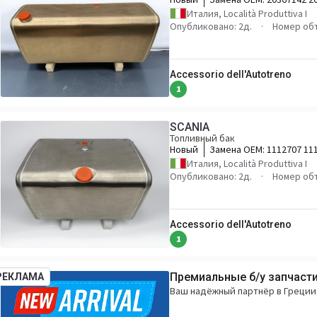
21516454
Италия, Località Produttiva I
Опубликовано: 2д.
Номер об
Accessorio dell'Autotreno
1
SCANIA
Топливный бак
Новый
Замена OEM:
1112707 11
1430731 1515052 154477
Италия, Località Produttiva I
Опубликовано: 2д.
Номер об
Accessorio dell'Autotreno
1
Премиальные б/у запчасти
РЕКЛАМА
Ваш надёжный партнёр в Греции 