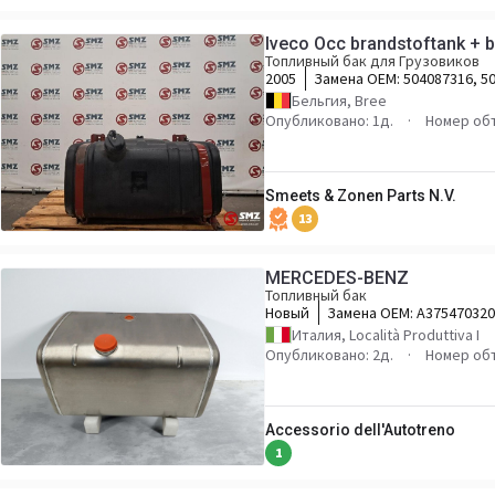
Iveco Occ brandstoftank + 
Топливный бак для Грузовиков
2005
Замена OEM:
504087316, 5
504075432
Бельгия, Bree
Опубликовано: 1д.
Номер об
Smeets & Zonen Parts N.V.
13
MERCEDES-BENZ
Топливный бак
Новый
Замена OEM:
A375470320
A9414700201 A941470110
Италия, Località Produttiva I
Опубликовано: 2д.
Номер об
Accessorio dell'Autotreno
1