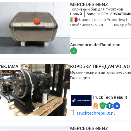
MERCEDES-BENZ
Топливный бак для Фургонов
Новый
Замена OEM:
A960470040
A9604703104
Италия, Località Produttiva I
Опубликовано: 2д.
Номер об
Accessorio dell'Autotreno
1
КОРОБКИ ПЕРЕДАЧ VOLVO
РЕКЛАМА
Механические и автоматические,
Голландии
Truck Tech Rebuilt
4
trucktechrebuilt.nl
MERCEDES-BENZ