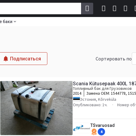
е баки
Сортировать по
Подписаться
Scania Kütusepaak 400L 18
Топливный бак для Грузовиков
2014
Замена OEM:
1544778, 151
Эстония, Kõrveküla
Опубликовано: 1ч.
Номер об
TSvaruosad
4