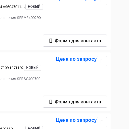
4 A9604701103
НОВЫЙ
4 A9604704102
2 A9604709402
ъявления SERME400290
Форма для контакта
Цена по запросу
17309 1871192
НОВЫЙ
ъявления SERSC400700
Форма для контакта
Цена по запросу
0503510
НОВЫЙ