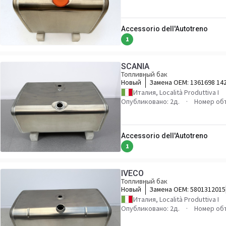
Accessorio dell'Autotreno
1
SCANIA
Топливный бак
Новый
Замена OEM:
1361698 14
2371389
Италия, Località Produttiva I
Опубликовано: 2д.
Номер об
Accessorio dell'Autotreno
1
IVECO
Топливный бак
Новый
Замена OEM:
5801312015
Италия, Località Produttiva I
Опубликовано: 2д.
Номер об