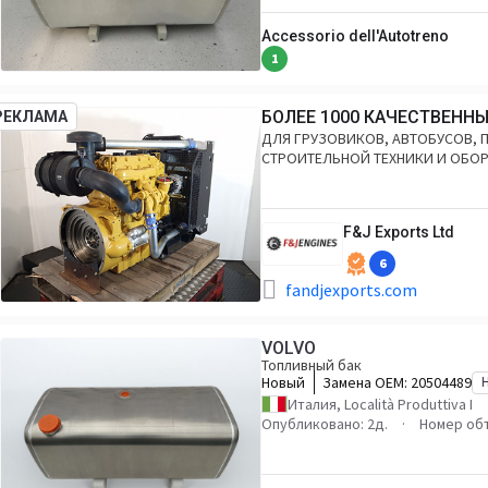
Accessorio dell'Autotreno
1
БОЛЕЕ 1000 КАЧЕСТВЕННЫ
РЕКЛАМА
ДЛЯ ГРУЗОВИКОВ, АВТОБУСОВ,
СТРОИТЕЛЬНОЙ ТЕХНИКИ И ОБОР
F&J Exports Ltd
6
fandjexports.com
VOLVO
Топливный бак
Новый
Замена OEM:
20504489
Италия, Località Produttiva I
Опубликовано: 2д.
Номер об