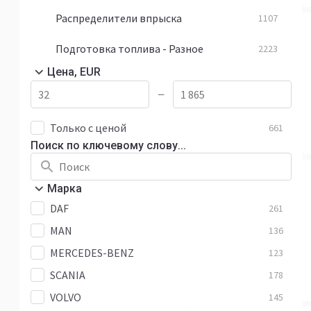
Распределители впрыска
1107
Подготовка топлива - Разное
2223
Цена, EUR
—
Только с ценой
661
Поиск по ключевому слову...
Марка
DAF
261
MAN
136
MERCEDES-BENZ
123
SCANIA
178
VOLVO
145