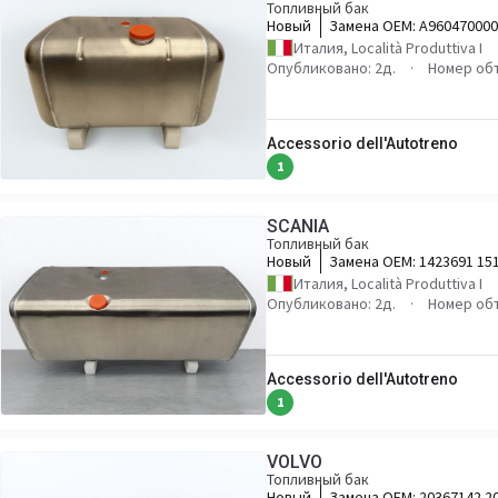
Топливный бак
Новый
Замена OEM:
A960470000
A9604701603 A960470210
Италия, Località Produttiva I
A9604704902 A960470710
Опубликовано: 2д.
Номер об
Accessorio dell'Autotreno
1
SCANIA
Топливный бак
Новый
Замена OEM:
1423691 15
Италия, Località Produttiva I
Опубликовано: 2д.
Номер об
Accessorio dell'Autotreno
1
VOLVO
Топливный бак
Новый
Замена OEM:
20367142 2