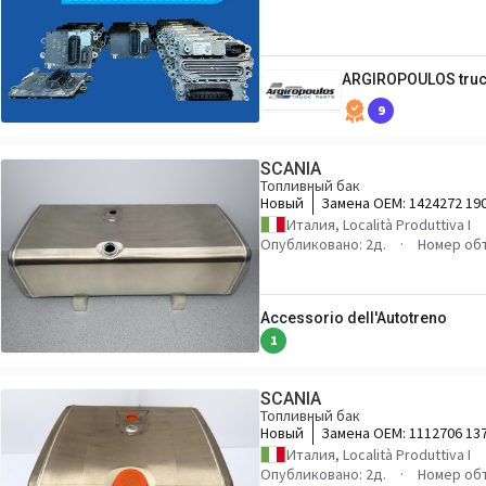
ARGIROPOULOS truc
9
SCANIA
Топливный бак
Новый
Замена OEM:
1424272 19
Италия, Località Produttiva I
Опубликовано: 2д.
Номер об
Accessorio dell'Autotreno
1
SCANIA
Топливный бак
Новый
Замена OEM:
1112706 13
1517304 1871188 216750
Италия, Località Produttiva I
Опубликовано: 2д.
Номер об