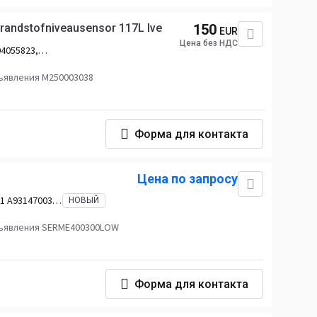
brandstofniveausensor 117L Ive
150
EUR
Цена без НДС
04055823,
ъявления M250003038
Форма для контакта
Цена по запросу
1 A9314700301
НОВЫЙ
1 A9424700201
ъявления SERME400300LOW
Форма для контакта