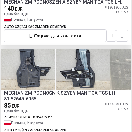
MECHANIZM PODNOSZENIA SZYBY MAN TGA TGS LH.
140
≈ 1 921 906 UZS
EUR
≈ 161 USD
Цена без НДС
Польша, Kargowa
AUTO CZĘŚCI KACZMAREK SEWERYN
Форма для контакта
MECHANIZM PODNOŚNIK SZYBY MAN TGX TGS LH
81.62645-6055
85
≈ 1 166 871 UZS
EUR
≈ 97 USD
Цена без НДС
Замена OEM:
81.62645-6055
Польша, Kargowa
AUTO CZĘŚCI KACZMAREK SEWERYN