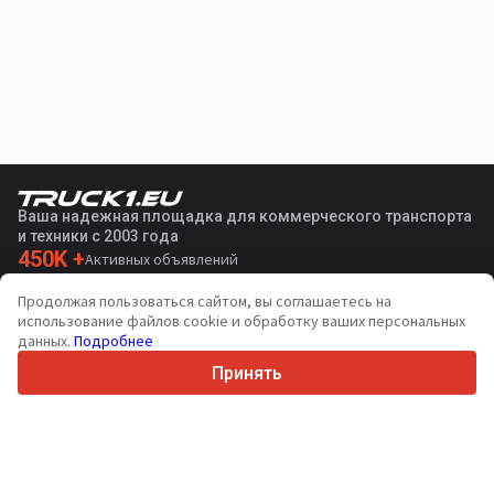
Ваша надежная площадка для коммерческого транспорта
и техники с 2003 года
450K +
Активных объявлений
70+
Стран по всему миру
Продолжая пользоваться сайтом, вы соглашаетесь на
36
Поддерживаемых языков
использование файлов cookie и обработку ваших персональных
данных.
Подробнее
4.7/5
Trustpilot
Принять
Продавцам
Услуги по продвижению
Цены на платные услуги сайта