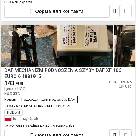
EGDA truckparts
Форма для контакта
DAF MECHANIZM PODNOSZENIA SZYBY DAF XF 106
EURO 6 1881915
143
≈ 1 963 089 UZS
EUR
≈ 164 USD
Цена с НДС
НДС 23%
Новый
Подходит для моделей:
DAF
Замена OEM:
MECHANIZM PODNOSZENIA
SZYBY DAF XF 106 EURO 6 1881915
НОВЫЙ
Польша, Opole
Truck Cores Karolina Rojek - Nawarowska
Форма для контакта