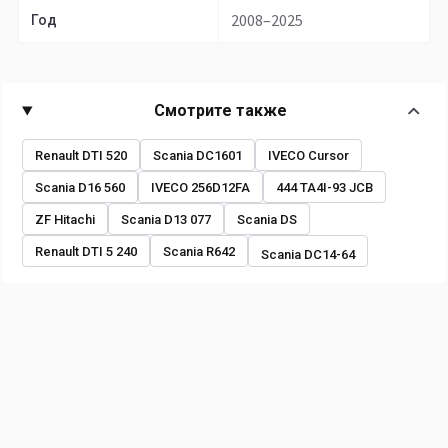
2008–2025
Год
Смотрите также
Renault DTI 520
Scania DC1601
IVECO Cursor
Scania D16 560
IVECO 256D12FA
444 TA4I-93 JCB
ZF Hitachi
Scania D13 077
Scania DS
Renault DTI 5 240
Scania R642
Scania DC14-64