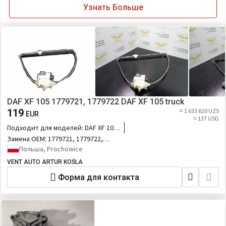
Узнать Больше
DAF XF 105 1779721, 1779722 DAF XF 105 truck
119
≈ 1 633 620 UZS
EUR
≈ 137 USD
Подходит для моделей:
DAF XF 105
truck
Замена OEM:
1779721, 1779722,
1779721, 1779722
Польша, Prochowice
VENT AUTO ARTUR KOŚLA
Форма для контакта