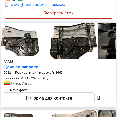
www.globaltrackwarehouse.eu
Смотреть сток
MAN
Цена по запросу
2022
Подходит для моделей:
2665
Замена OEM:
81.62645-6063,
81626456063
Литва, Vilnius
EGDA truckparts
Форма для контакта