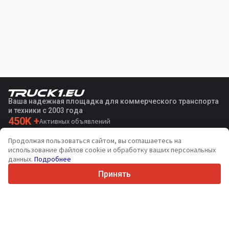
Ваша надежная площадка для коммерческого транспорта
и техники с 2003 года
450K +
Активных объявлений
70+
Стран по всему миру
Продолжая пользоваться сайтом, вы соглашаетесь на
36
Поддерживаемых языков
использование файлов cookie и обработку ваших персональных
данных.
Подробнее
4.7/5
Trustpilot
Принять
Продавцам
Услуги по продвижению