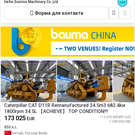
Hefei Sunrise Machinery Co.,Ltd
Форма для контакта
Caterpillar CAT D11R Remanufactured 34.5m3 682.4kw
1800rpm 34.5L 【ACHIEVE】 TOP CONDITION!!!
173 025
≈ 2 375 269 897 UZS
EUR
≈ 199 355 USD
850 л.с.
Китай, Furong Beilu