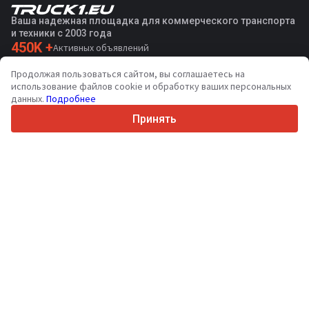
Ваша надежная площадка для коммерческого транспорта
и техники с 2003 года
450K +
Активных объявлений
70+
Стран по всему миру
Продолжая пользоваться сайтом, вы соглашаетесь на
36
Поддерживаемых языков
использование файлов cookie и обработку ваших персональных
данных.
Подробнее
4.7/5
Trustpilot
Принять
Продавцам
Услуги по продвижению
Цены на платные услуги сайта
Поддержка
Покупателям
Отзывы о брендах
Выставки