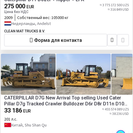
275 000
≈ 3 775 172 500 UZS
EUR
≈ 316 849 USD
Цена без НДС
2009
Собственный вес:
105000 кг
Нидерланды, Andelst
CLEAN MAT TRUCKS B.V.
Форма для контакта
CATERPILLAR D7G New Arrival Top selling Used Cater
Pillar D7g Tracked Crawler Bulldozer D6r D8r D11n D10n
D8K D7r D7h D7g2 Secondhand hydraulic Dozer
33 186
≈ 455 574 089 UZS
EUR
≈ 38 236 USD
201 л.с.
Китай, Shu Shan Qu