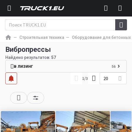
Строительная техника
Оборудование для бетонных 
Вибропрессы
Найдено результатов:
57
в лизинг
56
20
1
/
3