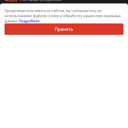
70+
Стран по всему миру
Продолжая пользоваться сайтом, вы соглашаетесь на
36
Поддерживаемых языков
использование файлов cookie и обработку ваших персональных
данных.
Подробнее
4.7/5
Trustpilot
Принять
Продавцам
Услуги по продвижению
Цены на платные услуги сайта
Поддержка
Покупателям
Отзывы о брендах
Выставки
Лизинг
Информация