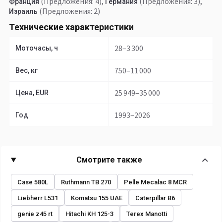
(Предложения: 4)
,
(Предложения: 3)
,
Франция
Германия
(Предложения: 2)
Израиль
Технические характеристики
28–3 300
Моточасы, ч
750–11 000
Вес, кг
25 949–35 000
Цена, EUR
1993–2026
Год
Смотрите также
Case 580L
Ruthmann TB 270
Pelle Mecalac 8 MCR
Liebherr L531
Komatsu 155 UAE
Caterpillar B6
genie z45 rt
Hitachi KH 125-3
Terex Manotti