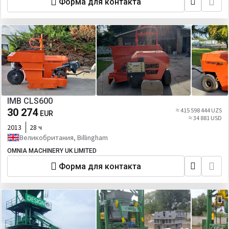
Форма для контакта
IMB CLS600
30 274
≈ 415 598 444 UZS
EUR
≈ 34 881 USD
2013
28 ч
Великобритания, Billingham
OMNIA MACHINERY UK LIMITED
Форма для контакта