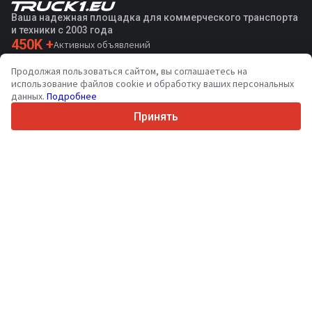
Ваша надежная площадка для коммерческого транспорта
и техники с 2003 года
450K +
Активных объявлений
70+
Стран по всему миру
Продолжая пользоваться сайтом, вы соглашаетесь на
36
Поддерживаемых языков
использование файлов cookie и обработку ваших персональных
данных.
Подробнее
4.7/5
Trustpilot
Принять
Продавцам
Услуги по продвижению
Цены на платные услуги сайта
Поддержка
Покупателям
Отзывы о брендах
Выставки