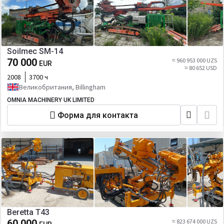
Soilmec SM-14
70 000
≈ 960 953 000 UZS
EUR
≈ 80 652 USD
2008
3700 ч
Великобритания, Billingham
OMNIA MACHINERY UK LIMITED
Форма для контакта
Beretta T43
60 000
≈ 823 674 000 UZS