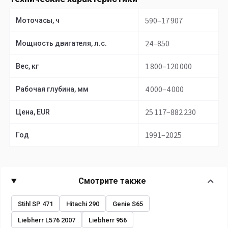
590–17 907
Моточасы, ч
24–850
Мощность двигателя, л.с.
1 800–120 000
Вес, кг
4 000–4 000
Рабочая глубина, мм
25 117–882 230
Цена, EUR
1991–2025
Год
Смотрите также
Stihl SP 471
Hitachi 290
Genie S65
Liebherr L576 2007
Liebherr 956