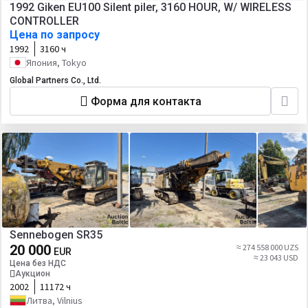
1992 Giken EU100 Silent piler, 3160 HOUR, W/ WIRELESS
CONTROLLER
Цена по запросу
1992
3160 ч
Япония, Tokyo
Global Partners Co., Ltd.
Форма для контакта
Sennebogen SR35
20 000
≈ 274 558 000 UZS
EUR
≈ 23 043 USD
Цена без НДС
Аукцион
2002
11172 ч
Литва, Vilnius