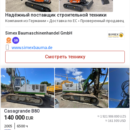
Надёжный поставщик строительной техники
Компания из Германии • Доставка по ЕС • Проверенный продавец
Simex Baumaschinenhandel GmbH
10
www.simexbauma.de
Смотреть технику
Casagrande B80
140 000
≈ 1 921 906 000 UZS
EUR
≈ 161 305 USD
2005
6500 ч