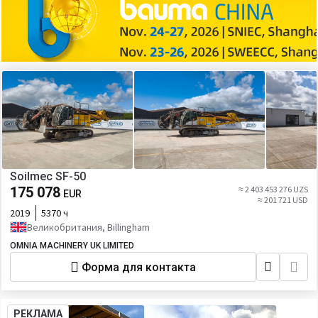
Soilmec SF-50
175 078
≈ 2 403 453 276 UZS
EUR
≈ 201 721 USD
2019
5370 ч
Великобритания, Billingham
OMNIA MACHINERY UK LIMITED
Форма для контакта
РЕКЛАМА