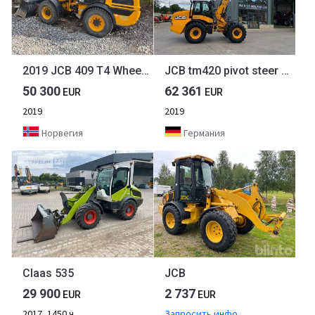
2019 JCB 409 T4 Wheel loader w/ Bucket – 2052 hours!
JCB tm420 pivot steer telehandler (st26845)
50 300
62 361
EUR
EUR
2019
2019
Норвегия
Германия
Claas 535
JCB
29 900
2 737
EUR
EUR
2017, 1450 ч
Запросить инфо