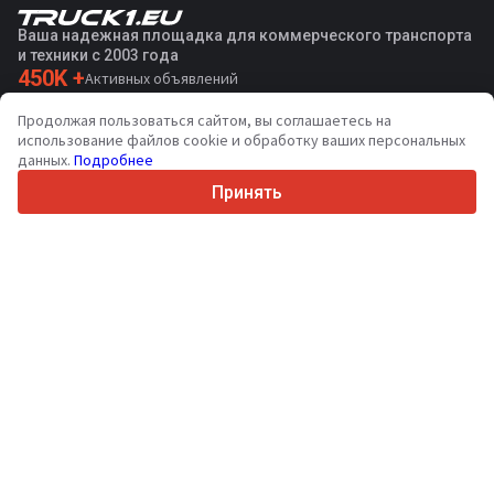
Ваша надежная площадка для коммерческого транспорта
и техники с 2003 года
450K +
Активных объявлений
70+
Стран по всему миру
Продолжая пользоваться сайтом, вы соглашаетесь на
36
Поддерживаемых языков
использование файлов cookie и обработку ваших персональных
данных.
Подробнее
4.7/5
Trustpilot
Принять
Продавцам
Связаться
Услуги по продвижению
Цены на платные услуги сайта
Поддержка
Покупателям
Отзывы о брендах
Выставки