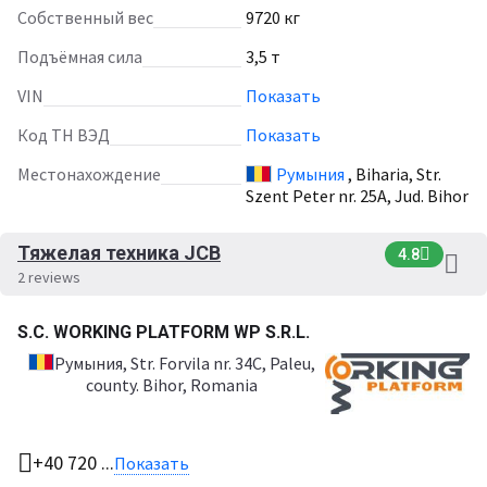
Собственный вес
9720 кг
Подъёмная сила
3,5 т
VIN
Показать
Код ТН ВЭД
Показать
Местонахождение
Румыния
, Biharia, Str.
Szent Peter nr. 25A, Jud. Bihor
Тяжелая техника JCB
4.8
2 reviews
S.C. WORKING PLATFORM WP S.R.L.
Румыния
, Str. Forvila nr. 34C, Paleu,
county. Bihor, Romania
+40 720 ...
Показать