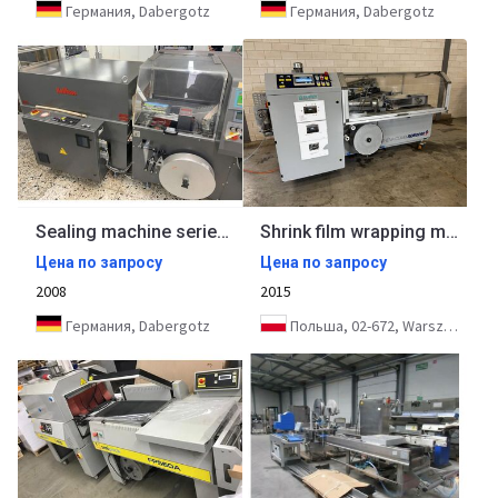
Германия, Dabergotz
Германия, Dabergotz
Sealing machine series packer Kallfass Universa EC with shrink tunnel Compact 650 SEC
Shrink film wrapping machine Robopac Athena Combi 5545
Цена по запросу
Цена по запросу
2008
2015
Германия, Dabergotz
Польша, 02-672, Warszawa