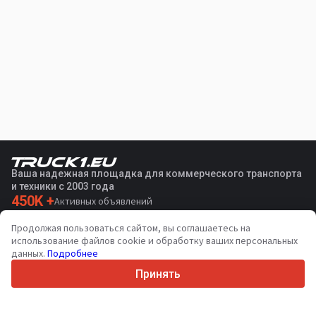
Ваша надежная площадка для коммерческого транспорта
и техники с 2003 года
450K +
Активных объявлений
70+
Стран по всему миру
Продолжая пользоваться сайтом, вы соглашаетесь на
36
Поддерживаемых языков
использование файлов cookie и обработку ваших персональных
данных.
Подробнее
4.7/5
Trustpilot
Принять
Продавцам