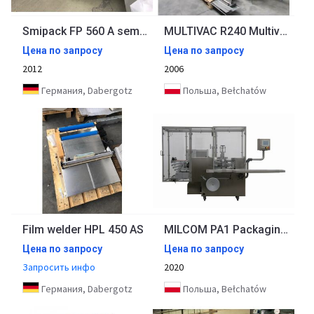
Smipack FP 560 A semi-automatic angle welder with Smipack T 450 single-chamber shrink tunnel
MULTIVAC R240 Multivac Packaging Line with Thermoformer
Цена по запросу
Цена по запросу
2012
2006
Германия, Dabergotz
Польша, Bełchatów
Film welder HPL 450 AS
MILCOM PA1 Packaging Machine
Цена по запросу
Цена по запросу
Запросить инфо
2020
Германия, Dabergotz
Польша, Bełchatów