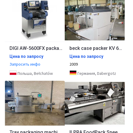
DIGI AW-5600FX packaging machine
beck case packer KV 600 pneumatic with 200cm infeed belt
Цена по запросу
Цена по запросу
Запросить инфо
2009
Польша, Bełchatów
Германия, Dabergotz
Tray packaging machine Multivac T700
ILPRA FoodPack Speedy VG packaging machine