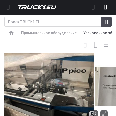
Промышленное оборудование
Упаковочное обо
УПАКОВОЧНОЕ ОБОРУДОВАНИЕ
as new film packaging
with forming shoulder machine Beck Multiplex Pico MP with
shrink tunnel HV 601
9