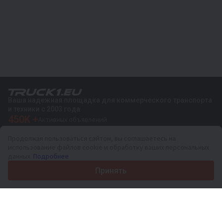
Ваша надежная площадка для коммерческого транспорта
и техники с 2003 года
450K +
Активных объявлений
70+
Стран по всему миру
Продолжая пользоваться сайтом, вы соглашаетесь на
36
Поддерживаемых языков
использование файлов cookie и обработку ваших персональных
данных.
Подробнее
4.7/5
Trustpilot
Принять
Продавцам
Услуги по продвижению