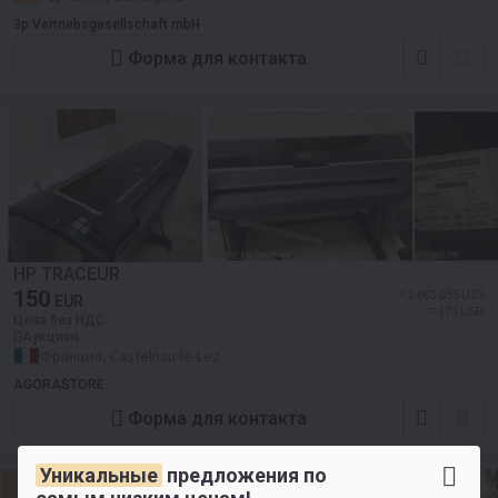
3p Vertriebsgesellschaft mbH
Форма для контакта
HP TRACEUR
150
≈ 2 063 055 UZS
EUR
≈ 173 USD
Цена без НДС
Аукцион
Франция, Castelnau-le-Lez
AGORASTORE
Форма для контакта
Уникальные
предложения по