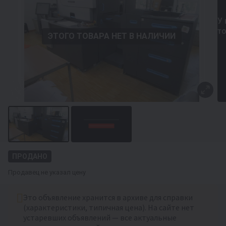
У 
т
ЭТОГО ТОВАРА НЕТ В НАЛИЧИИ
ПРОДАНО
Продавец не указал цену
Это объявление хранится в архиве для справки
(характеристики, типичная цена). На сайте нет
устаревших объявлений — все актуальные