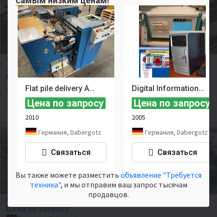
самым низким ценам!
Quev &amp; Co. Erfurt lithographic press cultural asset
Цена по запросу
Германия, Dabergotz
Flat pile delivery AKM PSA 60 Pharma with press
Digital Information InkZone Box
3p Vertriebsgesellschaft mbH
Цена по запросу
Цена по запросу
Форма для контакта
2010
2005
Германия, Dabergotz
Германия, Dabergotz
Связаться
Связаться
Вы также можете разместить
объявление "Требуется
техника"
, и мы отправим ваш запрос тысячам
продавцов.
Hunkeler Extraction HSA-ZST with baling press
Цена по запросу