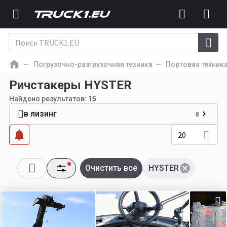
Погрузочно-разгрузочная техника
Портовая техник
Ричстакеры HYSTER
Найдено результатов:
15
в лизинг
8
20
Очистить всё
HYSTER