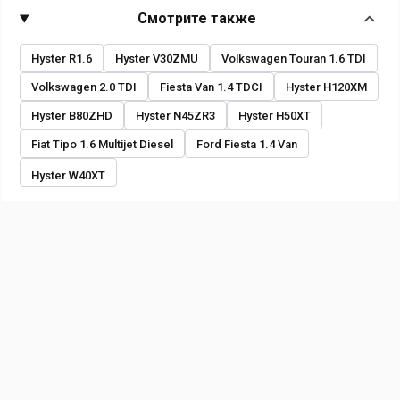
Смотрите также
Hyster R1.6
Hyster V30ZMU
Volkswagen Touran 1.6 TDI
Volkswagen 2.0 TDI
Fiesta Van 1.4 TDCI
Hyster H120XM
Hyster B80ZHD
Hyster N45ZR3
Hyster H50XT
Fiat Tipo 1.6 Multijet Diesel
Ford Fiesta 1.4 Van
Hyster W40XT