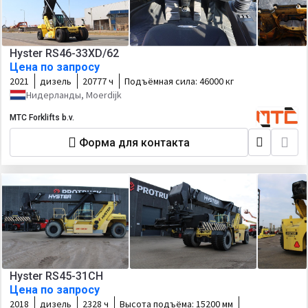
Hyster RS46-33XD/62
Цена по запросу
2021
дизель
20777 ч
Подъёмная сила:
46000 кг
Нидерланды, Moerdijk
MTC Forklifts b.v.
Форма для контакта
Hyster RS45-31CH
Цена по запросу
2018
дизель
2328 ч
Высота подъёма:
15200 мм