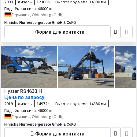
2009
дизель
12300 ч
Высота подъёма:
14880 мм
Подъёмная сила:
46000 кг
Германия, Oldenburg (Oldb)
Hinrichs Flurfoerdergeraete GmbH & CoKG
Форма для контакта
Hyster RS4633IH
Цена по запросу
2019
дизель
14972 ч
Высота подъёма:
14880 мм
Подъёмная сила:
46000 кг
Германия, Oldenburg (Oldb)
Hinrichs Flurfoerdergeraete GmbH & CoKG
Форма для контакта