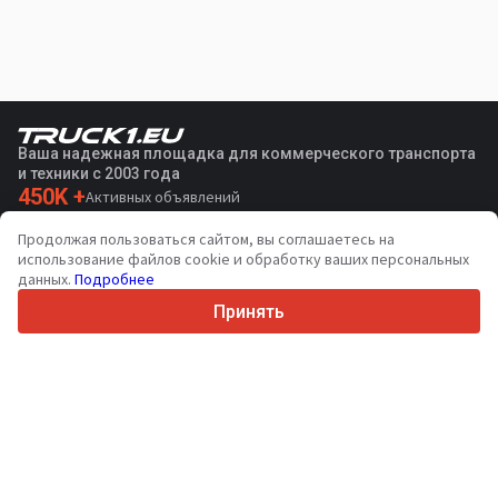
Ваша надежная площадка для коммерческого транспорта
и техники с 2003 года
450K +
Активных объявлений
70+
Стран по всему миру
Продолжая пользоваться сайтом, вы соглашаетесь на
36
Поддерживаемых языков
использование файлов cookie и обработку ваших персональных
данных.
Подробнее
4.7/5
Trustpilot
Принять
Продавцам
Услуги по продвижению
Цены на платные услуги сайта
Поддержка