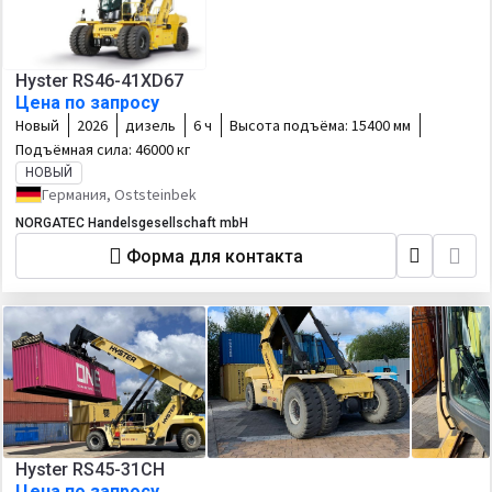
Hyster RS46-41XD67
Цена по запросу
Новый
2026
дизель
6 ч
Высота подъёма:
15400 мм
Подъёмная сила:
46000 кг
НОВЫЙ
Германия, Oststeinbek
NORGATEC Handelsgesellschaft mbH
Форма для контакта
Hyster RS45-31CH
Цена по запросу