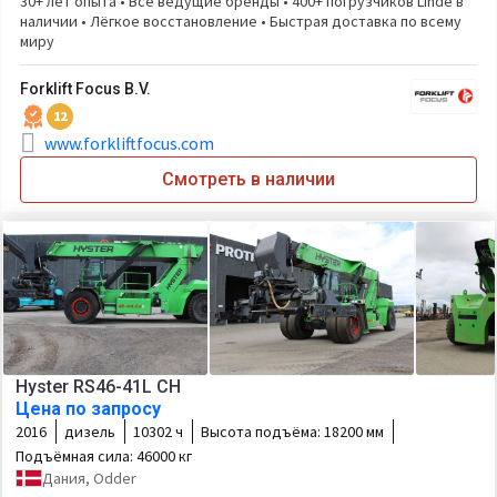
30+ лет опыта • Все ведущие бренды • 400+ погрузчиков Linde в
наличии • Лёгкое восстановление • Быстрая доставка по всему
миру
Forklift Focus B.V.
12
www.forkliftfocus.com
Смотреть в наличии
Hyster RS46-41L CH
Цена по запросу
2016
дизель
10302 ч
Высота подъёма:
18200 мм
Подъёмная сила:
46000 кг
Дания, Odder