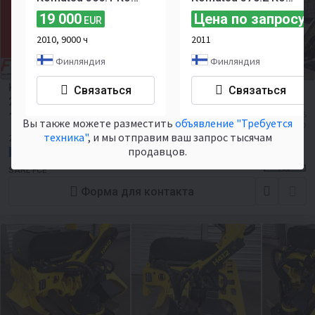
19 000
Цена по запросу
EUR
2010, 9000 ч
2011
Финляндия
Финляндия
Komatsu Tête d'Abattage KOMATSU C144 1er Génération
Связаться
Связаться
2018
13 900
≈ 190 817 810 UZS
EUR
Вы также можете разместить
объявление "Требуется
≈ 16 015 USD
техника"
, и мы отправим ваш запрос тысячам
2018
продавцов.
Франция, Huttenheim
SARL FCE
Форма для контакта