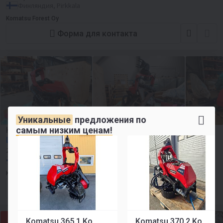
Финляндия, Pirkkala
Komatsu Forest Oy
Форма для контакта
Уникальные
предложения по
самым низким ценам!
Komatsu C93.1 Komatsu C93.1
Цена по запросу
2018
13300 ч
Финляндия, Pirkkala
Komatsu Forest Oy
Форма для контакта
Komatsu 365.1 Komatsu 365.1
Komatsu 370.2 Komatsu 370.2