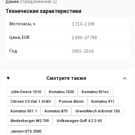
(Предложения: 1)
Дания
Технические характеристики
1 713–2 199
Моточасы, ч
2 430–27 790
Цена, EUR
1991–2024
Год
Смотрите также
John Deere 1010
Komatsu 1020
Komatsu 931xc
Citroen C3 Van 1.4 HDI
Ponsse Bison
Komatsu 911
Komatsu 931.1
Komatsu 875
GreenMech Arborist 130
Binderberger WS 700
Volkswagen Golf 4 2.3 V5
Jansen GTS 2000