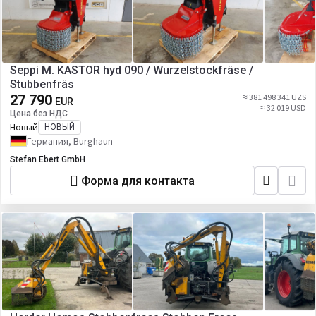
Seppi M. KASTOR hyd 090 / Wurzelstockfräse /
Stubbenfräs
27 790
≈ 381 498 341 UZS
EUR
≈ 32 019 USD
Цена без НДС
Новый
НОВЫЙ
Германия, Burghaun
Stefan Ebert GmbH
Форма для контакта