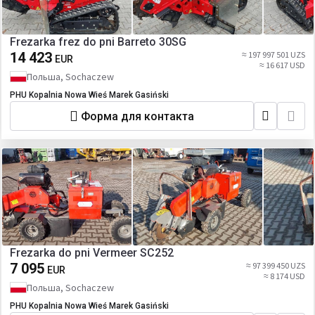
Frezarka frez do pni Barreto 30SG
14 423
≈ 197 997 501 UZS
EUR
≈ 16 617 USD
Польша, Sochaczew
PHU Kopalnia Nowa Wieś Marek Gasiński
Форма для контакта
Frezarka do pni Vermeer SC252
7 095
≈ 97 399 450 UZS
EUR
≈ 8 174 USD
Польша, Sochaczew
PHU Kopalnia Nowa Wieś Marek Gasiński