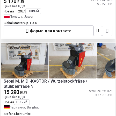
5 170
≈ 70 973 243 UZS
EUR
≈ 5 956 USD
Цена без НДС
Новый
2024
НОВЫЙ
Польша, Jawor
Global Master Sp. z o.o.
Форма для контакта
Seppi M. MIDI-KASTOR / Wurzelstockfräse /
Stubbenfräse N
15 290
≈ 209 899 591 UZS
EUR
≈ 17 616 USD
Цена без НДС
Новый
НОВЫЙ
Германия, Burghaun
Stefan Ebert GmbH