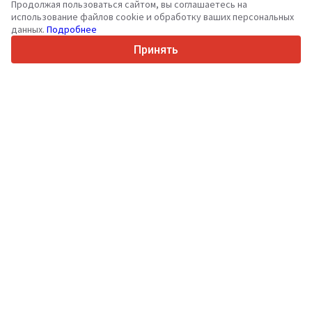
Продолжая пользоваться сайтом, вы соглашаетесь на
36
Поддерживаемых языков
использование файлов cookie и обработку ваших персональных
данных.
Подробнее
4.7/5
Trustpilot
Принять
Продавцам
Услуги по продвижению
Цены на платные услуги сайта
Поддержка
Покупателям
Отзывы о брендах
Выставки
Лизинг
Информация
О Truck1