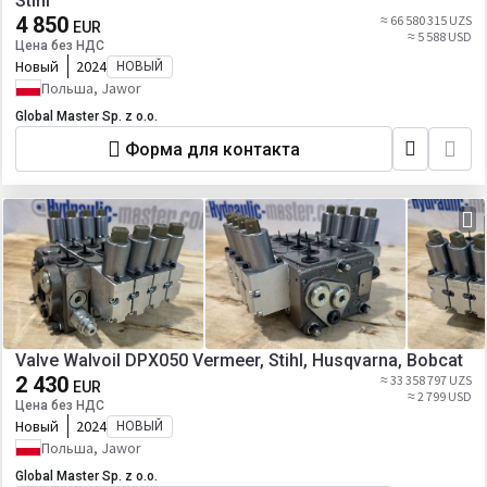
Stihl
4 850
≈ 66 580 315 UZS
EUR
≈ 5 588 USD
Цена без НДС
Новый
2024
НОВЫЙ
Польша, Jawor
Global Master Sp. z o.o.
Форма для контакта
Valve Walvoil DPX050 Vermeer, Stihl, Husqvarna, Bobcat
2 430
≈ 33 358 797 UZS
EUR
≈ 2 799 USD
Цена без НДС
Новый
2024
НОВЫЙ
Польша, Jawor
Global Master Sp. z o.o.