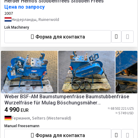
Herder Hemos Stobbenfrees Stobben Frees
Цена по запросу
2007
Нидерланды, Ruinerwold
Lok Machinery
Форма для контакта
Weber BSF-AM Baumstumpenfräse Baumstubbenfräse
Wurzelfräse für Mulag Böschungsmäher
Böschungsmulcher Bankettmäher passend für Dücker
4 990
≈ 68 502 221 UZS
EUR
≈ 5 749 USD
DUA 700 800 FME MKM MFK Dücker
Германия, Selters (Westerwald)
Manuel Freesemann
Форма для контакта