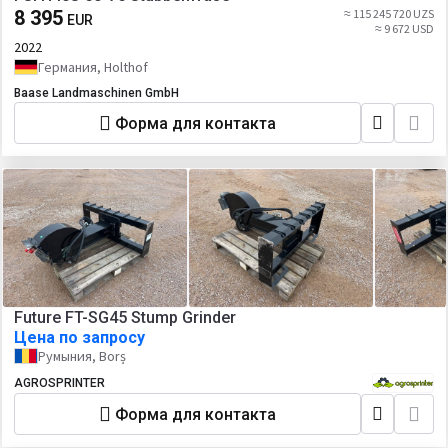
8 395
≈ 115 245 720 UZS
EUR
≈ 9 672 USD
2022
Германия, Holthof
Baase Landmaschinen GmbH
Форма для контакта
Future FT-SG45 Stump Grinder
Цена по запросу
Румыния, Borș
AGROSPRINTER
Форма для контакта