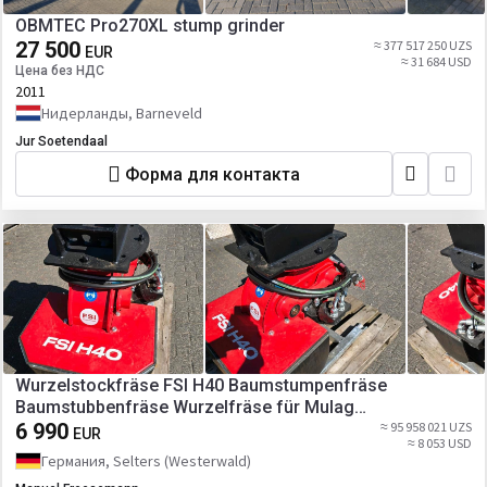
OBMTEC Pro270XL stump grinder
27 500
≈ 377 517 250 UZS
EUR
≈ 31 684 USD
Цена без НДС
2011
Нидерланды, Barneveld
Jur Soetendaal
Форма для контакта
Wurzelstockfräse FSI H40 Baumstumpenfräse
Baumstubbenfräse Wurzelfräse für Mulag
Böschungsmäher Böschungsmulcher Bankettmäher
6 990
≈ 95 958 021 UZS
EUR
≈ 8 053 USD
passend für Bagger MS03 Aufnahme
Германия, Selters (Westerwald)