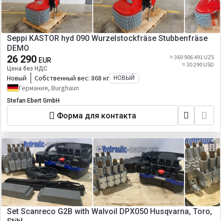
Seppi KASTOR hyd 090 Wurzelstockfräse Stubbenfräse
DEMO
26 290
≈ 360 906 491 UZS
EUR
≈ 30 290 USD
Цена без НДС
Новый
Собственный вес:
868 кг
НОВЫЙ
Германия, Burghaun
Stefan Ebert GmbH
Форма для контакта
Set Scanreco G2B with Walvoil DPX050 Husqvarna, Toro,