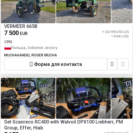
VERMEER 665B
7 500
≈ 102 959 250 UZS
EUR
≈ 8 641 USD
1991
Польша, Sobienie Jeziory
MUCHAHANDEL ROGER MUCHA
Форма для контакта
Set Scanreco RC400 with Walvoil DPX100 Liebherr, PM
Group, Effer, Hiab