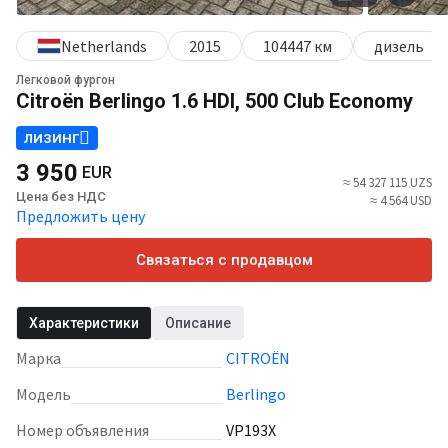
Netherlands
2015
104447 км
дизель
Легковой фургон
Citroën Berlingo 1.6 HDI, 500 Club Economy
ЛИЗИНГ
3 950
EUR
≈ 54 327 115 UZS
Цена без НДС
≈ 4 564 USD
Предложить цену
Связаться с продавцом
Характеристики
Описание
Марка
CITROËN
Модель
Berlingo
Номер объявления
VP193X