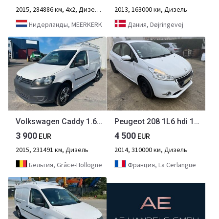
2015, 284886 км, 4х2, Дизель, 2-осный
2013, 163000 км, Дизель
Нидерланды, MEERKERK
Дания, Døjringevej
Volkswagen Caddy 1.6TDI. L2. Klima.
Peugeot 208 1L6 hdi 100cv 2 places motricité renforcée FAM
3 900
4 500
EUR
EUR
2015, 231491 км, Дизель
2014, 310000 км, Дизель
Бельгия, Grâce-Hollogne
Франция, La Cerlangue