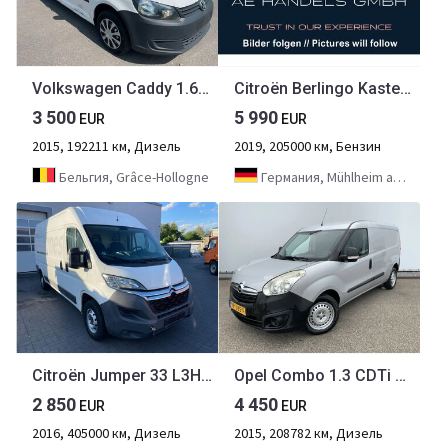
Volkswagen Caddy 1.6TDI. L2. Klima.
Citroën Berlingo Kasten Control *HU/2028/1. Hand/Klima
3 500
5 990
EUR
EUR
2015, 192211 км, Дизель
2019, 205000 км, Бензин
Бельгия, Grâce-Hollogne
Германия, Mühlheim am Main
Citroën Jumper 33 L3H2 PROLINE HDi 130
Opel Combo 1.3 CDTi L2H1 ecoFLEX Sport Airco Cruise Euro 5 (D
2 850
4 450
EUR
EUR
2016, 405000 км, Дизель
2015, 208782 км, Дизель