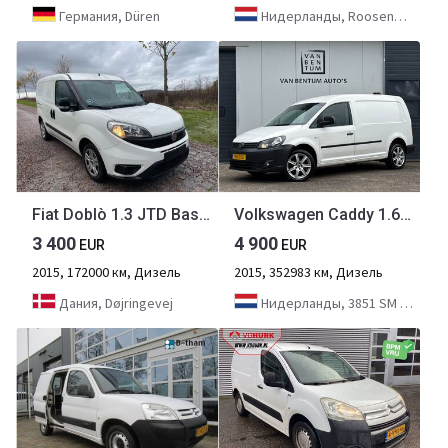
Германия, Düren
Нидерланды, Roosendaal
Fiat Doblò 1.3 JTD Basis Kasten *A/C
Volkswagen Caddy 1.6TDI 102pk Maxi BMT Airco Cruise Carplay
3 400
4 900
EUR
EUR
2015, 172000 км, Дизель
2015, 352983 км, Дизель
Дания, Døjringevej
Нидерланды, 3851 SM Ermelo