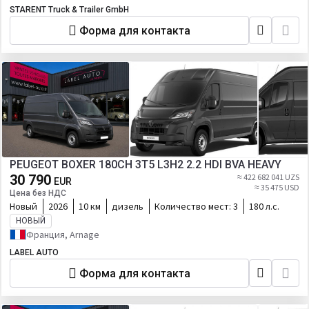
STARENT Truck & Trailer GmbH
Форма для контакта
PEUGEOT BOXER 180CH 3T5 L3H2 2.2 HDI BVA HEAVY
30 790
≈ 422 682 041 UZS
EUR
≈ 35 475 USD
Цена без НДС
Новый
2026
10 км
дизель
Количество мест:
3
180 л.с.
НОВЫЙ
Франция, Arnage
LABEL AUTO
Форма для контакта