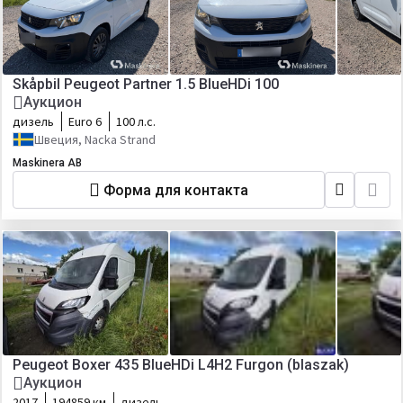
Skåpbil Peugeot Partner 1.5 BlueHDi 100
Аукцион
дизель
Euro 6
100 л.с.
Швеция, Nacka Strand
Maskinera AB
Форма для контакта
Peugeot Boxer 435 BlueHDi L4H2 Furgon (blaszak)
Аукцион
2017
194859 км
дизель