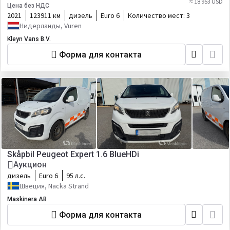
≈ 18 953 USD
Цена без НДС
2021
123911 км
дизель
Euro 6
Количество мест:
3
Нидерланды, Vuren
Kleyn Vans B.V.
Форма для контакта
Skåpbil Peugeot Expert 1.6 BlueHDi
Аукцион
дизель
Euro 6
95 л.с.
Швеция, Nacka Strand
Maskinera AB
Форма для контакта