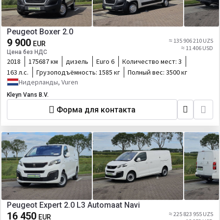
Peugeot Boxer 2.0
9 900
≈ 135 906 210 UZS
EUR
≈ 11 406 USD
Цена без НДС
2018
175687 км
дизель
Euro 6
Количество мест:
3
163 л.с.
Грузоподъёмность:
1585 кг
Полный вес:
3500 кг
Нидерланды, Vuren
Kleyn Vans B.V.
Форма для контакта
Peugeot Expert 2.0 L3 Automaat Navi
16 450
≈ 225 823 955 UZS
EUR