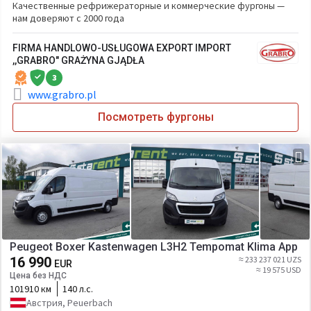
Качественные рефрижераторные и коммерческие фургоны —
нам доверяют с 2000 года
FIRMA HANDLOWO-USŁUGOWA EXPORT IMPORT
,,GRABRO" GRAŻYNA GJĄDŁA
3
www.grabro.pl
Посмотреть фургоны
Peugeot Boxer Kastenwagen L3H2 Tempomat Klima App
16 990
≈ 233 237 021 UZS
EUR
≈ 19 575 USD
Цена без НДС
101910 км
140 л.с.
Австрия, Peuerbach