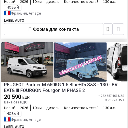
Новый
2026
10 км
дизель
Количество мест:
3
130 л.с.
НОВЫЙ
Франция, Arnage
LABEL AUTO
Форма для контакта
PEUGEOT Partner M 650KG 1.5 BlueHDi S&S - 130 - BV
EAT8 III FOURGON Fourgon M PHASE 2
20 590
≈ 282 657 461 UZS
EUR
≈ 23 723 USD
Цена без НДС
Новый
2026
10 км
дизель
Количество мест:
3
130 л.с.
НОВЫЙ
Франция, Arnage
LABEL AUTO