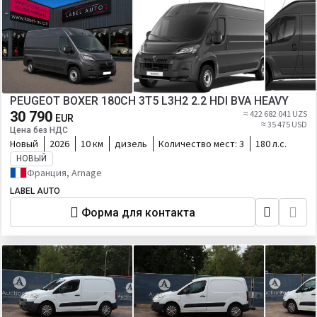
PEUGEOT BOXER 180CH 3T5 L3H2 2.2 HDI BVA HEAVY
30 790
≈ 422 682 041 UZS
EUR
≈ 35 475 USD
Цена без НДС
Новый
2026
10 км
дизель
Количество мест:
3
180 л.с.
НОВЫЙ
Франция, Arnage
LABEL AUTO
Форма для контакта