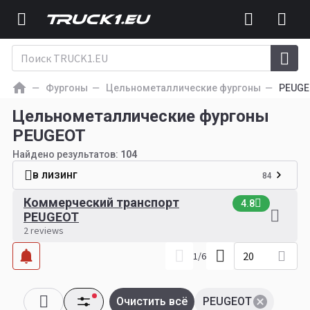
Фургоны
Цельнометаллические фургоны
PEUGE
Цельнометаллические фургоны
PEUGEOT
Найдено результатов:
104
в лизинг
84
Коммерческий транспорт
4.8
PEUGEOT
2 reviews
20
1
/
6
Очистить всё
PEUGEOT