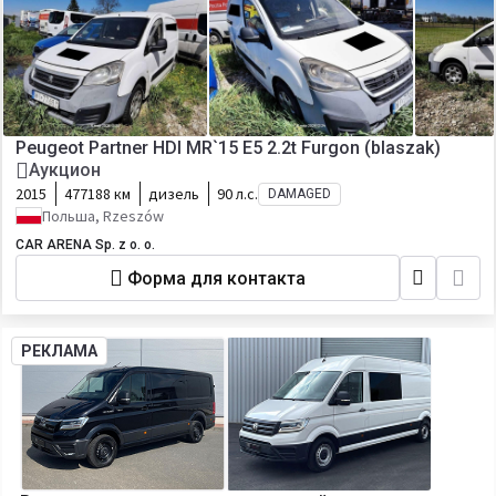
Peugeot Partner HDI MR`15 E5 2.2t Furgon (blaszak)
Аукцион
2015
477188 км
дизель
90 л.с.
DAMAGED
Польша, Rzeszów
CAR ARENA Sp. z o. o.
Форма для контакта
РЕКЛАМА