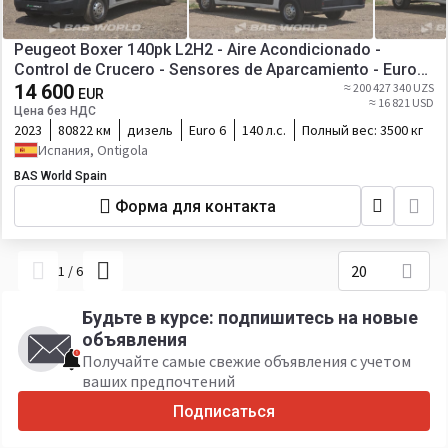
Peugeot Boxer 140pk L2H2 - Aire Acondicionado -
Control de Crucero - Sensores de Aparcamiento - Euro6
- L2 A/C Cruise control
14 600
≈ 200 427 340 UZS
EUR
≈ 16 821 USD
Цена без НДС
2023
80822 км
дизель
Euro 6
140 л.с.
Полный вес:
3500 кг
Испания, Ontigola
BAS World Spain
Форма для контакта
20
1
/
6
Будьте в курсе: подпишитесь на новые
объявления
Получайте самые свежие объявления с учетом
ваших предпочтений
Подписаться