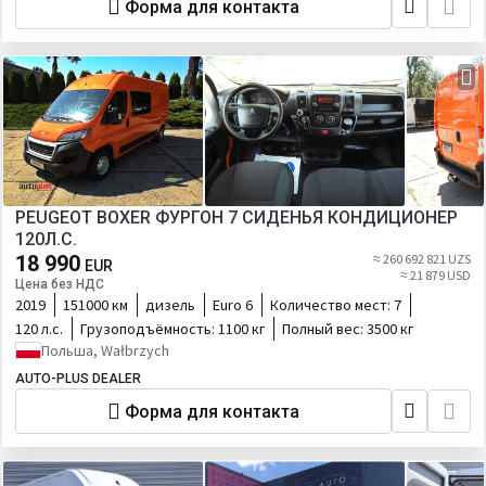
Форма для контакта
PEUGEOT BOXER ФУРГОН 7 СИДЕНЬЯ КОНДИЦИОНЕР
120Л.С.
18 990
≈ 260 692 821 UZS
EUR
≈ 21 879 USD
Цена без НДС
2019
151000 км
дизель
Euro 6
Количество мест:
7
120 л.с.
Грузоподъёмность:
1100 кг
Полный вес:
3500 кг
Польша, Wałbrzych
AUTO-PLUS DEALER
Форма для контакта