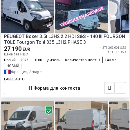
PEUGEOT Boxer 3.5t L3H2 2.2 HDi S&S - 140 III FOURGON
TOLE Fourgon Tolé 335 L3H2 PHASE 3
27 190
≈ 373 261 601 UZS
EUR
≈ 31 327 USD
Цена без НДС
Новый
2025
10 км
дизель
Количество мест:
3
140 л.с.
НОВЫЙ
Франция, Arnage
LABEL AUTO
Форма для контакта