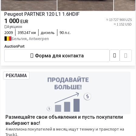
Peugeot PARTNER 120 L1 1.6HDIF
1 000
≈ 13 727 900 UZS
EUR
≈ 1 152 USD
Аукцион
2009
395247 км
дизель
90 л.с.
Бельгия, Antwerpen
AuctionPort
Форма для контакта
РЕКЛАМА
Размещайте свои объявления и пусть покупатели
выбирают вас!
4 миллиона покупателей в месяц ищут технику и транспорт на
Truck1.