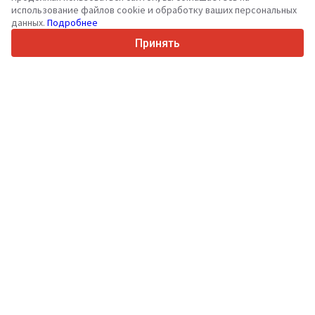
36
Поддерживаемых языков
использование файлов cookie и обработку ваших персональных
данных.
Подробнее
4.7/5
Trustpilot
Принять
Продавцам
Услуги по продвижению
Цены на платные услуги сайта
Поддержка
Покупателям
Отзывы о брендах
Выставки
Лизинг
Информация
О Truck1