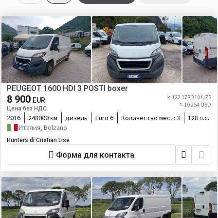
PEUGEOT 1600 HDI 3 POSTI boxer
8 900
≈ 122 178 310 UZS
EUR
≈ 10 254 USD
Цена без НДС
2016
248000 км
дизель
Euro 6
Количество мест:
3
128 л.с.
Италия, Bolzano
Hunters di Cristian Lise
Форма для контакта