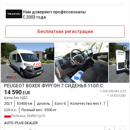
Нам доверяют профессионалы
С 2003 года
Бесплатная регистрация
PEUGEOT BOXER ФУРГОН 7 СИДЕНЬЯ 110Л.С.
14 590
≈ 200 290 061 UZS
EUR
≈ 16 810 USD
Цена без НДС
2017
83400 км
дизель
Euro 6
Количество мест:
7
110 л.с.
Полный вес:
3500 кг
Польша, Wałbrzych
AUTO-PLUS DEALER