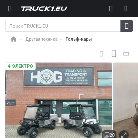
Другая техника
Гольф-кары
ГОЛЬФ-КАР
HOG BSN700R KENTEKEN (Road-Legal) 2-
persoons
ЭЛЕКТРО
20