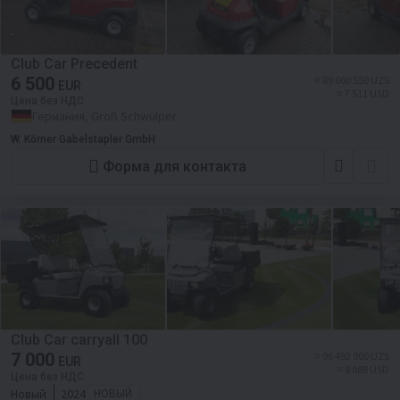
Club Car Precedent
6 500
≈ 89 600 550 UZS
EUR
≈ 7 511 USD
Цена без НДС
Германия, Groß Schwülper
W. Körner Gabelstapler GmbH
Форма для контакта
Club Car carryall 100
7 000
≈ 96 492 900 UZS
EUR
≈ 8 088 USD
Цена без НДС
Новый
2024
НОВЫЙ