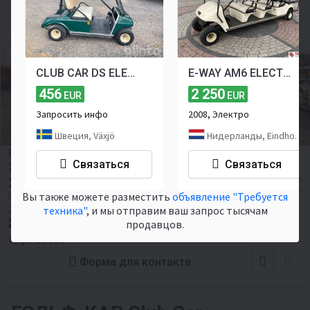
Форма для контакта
ЭЛЕКТРО
CLUB CAR DS ELECTRIC
E-WAY AM6 ELECTRIC GOLF CAR 8-PERSONS 36V WHITE 2008 DEFECT
456
2 250
EUR
EUR
Запросить инфо
2008, Электро
Швеция, Växjö
Нидерланды, Eindhoven
E-WAY AM6 ELECTRIC GOLF CAR 8-PERSONS 36V WHITE
Связаться
Связаться
2008 DEFECT
2 250
≈ 31 015 575 UZS
EUR
≈ 2 599 USD
Вы также можете разместить
объявление "Требуется
Цена без НДС
2008
техника"
, и мы отправим ваш запрос тысячам
Нидерланды, Strijp
продавцов.
Target Cars BV
Форма для контакта