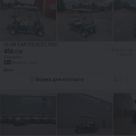
CLUB CAR DS ELECTRIC
456
≈ 6 285 823 UZS
EUR
≈ 526 USD
Аукцион
Швеция, Växjö
Blinto
Форма для контакта