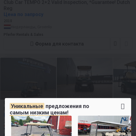
Club Car TEMPO 2+2 Valid Inspection, *Guarantee! Dutch
Reg
Цена по запросу
2018
Нидерланды, Groenlo
Pfeifer Rentals & Sales
Форма для контакта
Club Car TEMPO 2+2 Valid Inspection, *Guarantee! Dutch
Уникальные
предложения по
Regi
самым низким ценам!
Цена по запросу
2019
Нидерланды, Groenlo
Pfeifer Rentals & Sales