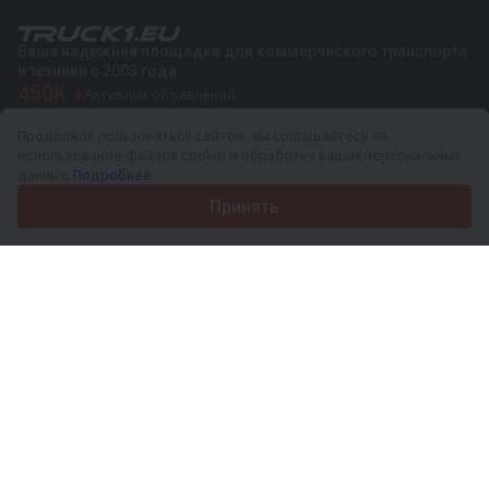
Ваша надежная площадка для коммерческого транспорта
и техники с 2003 года
450K +
Активных объявлений
70+
Стран по всему миру
Продолжая пользоваться сайтом, вы соглашаетесь на
36
Поддерживаемых языков
использование файлов cookie и обработку ваших персональных
данных.
Подробнее
4.7/5
Trustpilot
Принять
Продавцам
Услуги по продвижению
Цены на платные услуги сайта
Поддержка
Покупателям
Отзывы о брендах
Выставки