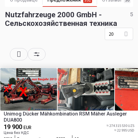
392
36
Nutzfahrzeuge 2000 GmbH -
5
Сельскохозяйственная техника
20
Unimog Dücker Mähkombination RSM Mäher Ausleger
DUA800
19 900
≈ 274 315 530 UZS
EUR
≈ 22 995 USD
Цена без НДС