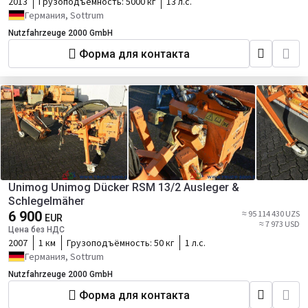
2013
Грузоподъёмность:
5000 кг
13 л.с.
Германия, Sottrum
Nutzfahrzeuge 2000 GmbH
Форма для контакта
Unimog Unimog Dücker RSM 13/2 Ausleger &
Schlegelmäher
6 900
≈ 95 114 430 UZS
EUR
≈ 7 973 USD
Цена без НДС
2007
1 км
Грузоподъёмность:
50 кг
1 л.с.
Германия, Sottrum
Nutzfahrzeuge 2000 GmbH
Форма для контакта