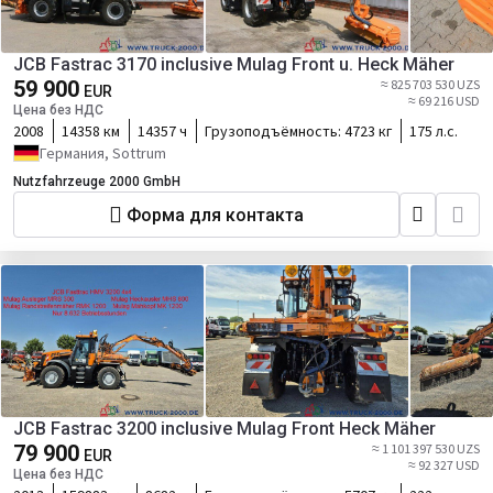
JCB Fastrac 3170 inclusive Mulag Front u. Heck Mäher
59 900
≈ 825 703 530 UZS
EUR
≈ 69 216 USD
Цена без НДС
2008
14358 км
14357 ч
Грузоподъёмность:
4723 кг
175 л.с.
Германия, Sottrum
Nutzfahrzeuge 2000 GmbH
Форма для контакта
JCB Fastrac 3200 inclusive Mulag Front Heck Mäher
79 900
≈ 1 101 397 530 UZS
EUR
≈ 92 327 USD
Цена без НДС