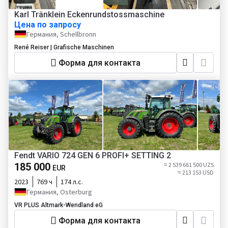
Karl Tränklein Eckenrundstossmaschine
Цена по запросу
Германия, Schellbronn
René Reiser | Grafische Maschinen
Форма для контакта
Fendt VARIO 724 GEN 6 PROFI+ SETTING 2
185 000
≈ 2 539 661 500 UZS
EUR
≈ 213 153 USD
2023
769 ч
174 л.с.
Германия, Osterburg
VR PLUS Altmark-Wendland eG
Форма для контакта