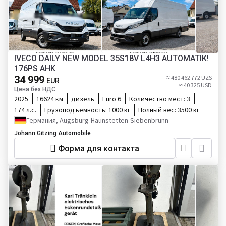
IVECO DAILY NEW MODEL 35S18V L4H3 AUTOMATIK!
176PS AHK
34 999
≈ 480 462 772 UZS
EUR
≈ 40 325 USD
Цена без НДС
2025
16624 км
дизель
Euro 6
Количество мест:
3
174 л.с.
Грузоподъёмность:
1000 кг
Полный вес:
3500 кг
Германия, Augsburg-Haunstetten-Siebenbrunn
Johann Gitzing Automobile
Форма для контакта