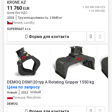
KRONE AZ
11 760
≈ 161 440 104 UZS
EUR
≈ 13 549 USD
Цена без НДС
2018
Грузоподъёмность:
13640 кг
Чехия, Lavičky
SUPERFAST s.r.o.
Форма для контакта
DEMOQ DSM120 typ A Rotating Gripper 1550 kg
Цена по запросу
Новый
2022
НОВЫЙ
Польша, Maszków
DEMOQ
Форма для контакта