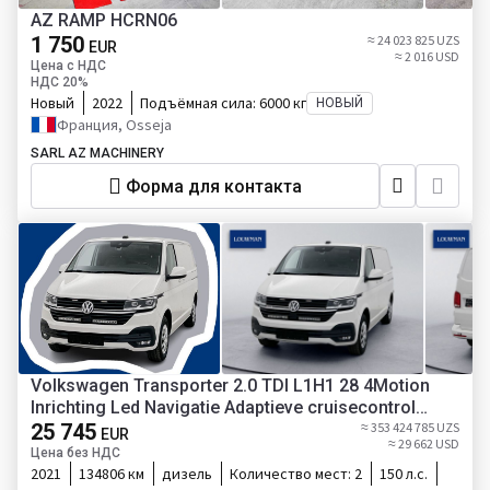
AZ RAMP HCRN06
1 750
≈ 24 023 825 UZS
EUR
≈ 2 016 USD
Цена с НДС
НДС 20%
Новый
2022
Подъёмная сила:
6000 кг
НОВЫЙ
Франция, Osseja
SARL AZ MACHINERY
Форма для контакта
Volkswagen Transporter 2.0 TDI L1H1 28 4Motion
Inrichting Led Navigatie Adaptieve cruisecontrol
Schuifdeur L+R Leder Stoelverwarming
25 745
≈ 353 424 785 UZS
EUR
≈ 29 662 USD
Цена без НДС
2021
134806 км
дизель
Количество мест:
2
150 л.с.