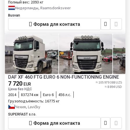
Полный вес:
2093 кг
Нидерланды, Raamsdonksveer
Busvan
Форма для контакта
DAF XF 460 FTG EURO 6 NON-FUNCTIONING ENGINE
7 720
≈ 105 979 388 UZS
EUR
≈ 8 894 USD
Цена без НДС
2014
837274 км
Euro 6
456 л.с.
Грузоподъёмность:
16775 кг
Чехия, Lavičky
SUPERFAST s.r.o.
Форма для контакта