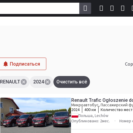
Сор
Подписаться
RENAULT
2024
Очистить всё
Renault Trafic Ogłoszenie
Микроавтобус, Пассажирский ф
2024
400 км
Количество мест
Польша, Lechów
Опубликовано: 2мес.
Номер 