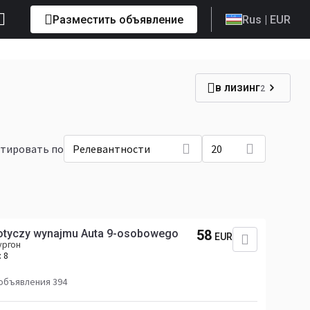
Разместить объявление
Rus
| EUR
в лизинг
2
тировать по
Релевантности
20
 dotyczy wynajmu Auta 9-osobowego
58
EUR
ургон
:
8
объявления 394