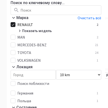
Поиск по ключевому слову...
Марка
Очистить всё
RENAULT
2
Показать модель
MAN
Trafic
2
2
MERCEDES-BENZ
21
TOYOTA
24
VOLKSWAGEN
1
Локация
Поиск поблизости
Германия
1
Польша
1
Состояние