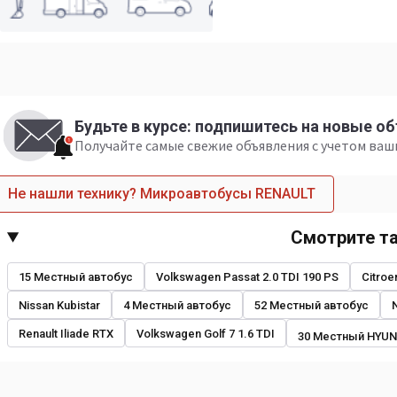
Будьте в курсе: подпишитесь на новые о
Получайте самые свежие объявления с учетом ва
Не нашли технику? Микроавтобусы RENAULT
Смотрите т
15 Местный автобус
Volkswagen Passat 2.0 TDI 190 PS
Citroe
Nissan Kubistar
4 Местный автобус
52 Местный автобус
Renault Iliade RTX
Volkswagen Golf 7 1.6 TDI
30 Местный HYUN