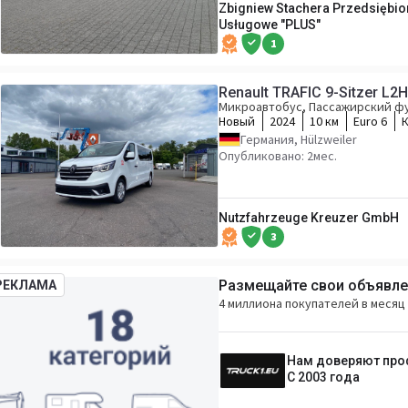
Zbigniew Stachera Przedsiębi
Usługowe "PLUS"
1
Renault TRAFIC 9-Sitzer L2
Микроавтобус, Пассажирский ф
Новый
2024
10 км
Euro 6
Германия, Hülzweiler
Опубликовано: 2мес.
Nutzfahrzeuge Kreuzer GmbH
3
Размещайте свои объявлен
РЕКЛАМА
4 миллиона покупателей в месяц 
Нам доверяют пр
С 2003 года