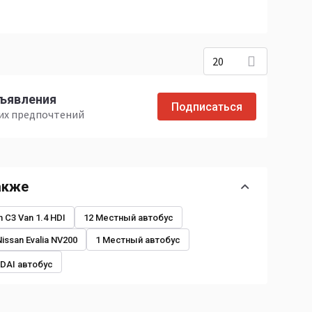
20
бъявления
Подписаться
ших предпочтений
акже
n C3 Van 1.4 HDI
12 Местный автобус
Nissan Evalia NV200
1 Местный автобус
DAI автобус