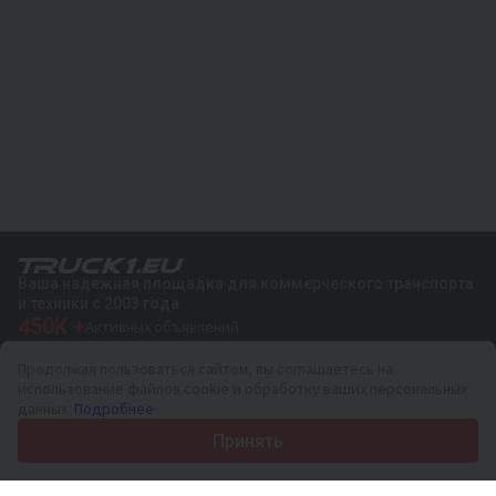
Ваша надежная площадка для коммерческого транспорта
и техники с 2003 года
450K +
Активных объявлений
70+
Стран по всему миру
Продолжая пользоваться сайтом, вы соглашаетесь на
36
Поддерживаемых языков
использование файлов cookie и обработку ваших персональных
данных.
Подробнее
4.7/5
Trustpilot
Принять
Продавцам