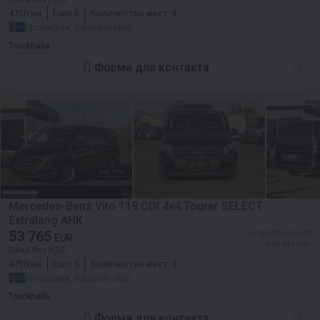
4750 км
Euro 6
Количество мест:
8
Исландия, Saudarkrokur
Truckhalla
Форма для контакта
Mercedes-Benz Vito 119 CDI 4x4 Tourer SELECT
Extralang AHK
53 765
≈ 738 080 543 UZS
EUR
≈ 61 946 USD
Цена без НДС
4750 км
Euro 6
Количество мест:
8
Исландия, Saudarkrokur
Truckhalla
Форма для контакта