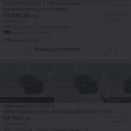
MERCEDES-BENZ V 300 Avantgarde
Extralang,Allrad,2el.Schiebetür...
57 030,25
≈ 782 902 137 UZS
EUR
≈ 65 708,82 USD
Цена без НДС
40622 км
Euro 6
Количество мест:
8
Германия, Himmelsthür
KTW Autohaus GmbH
Форма для контакта
Mercedes-Benz V 300 d
AVANTGARDE/EXTRALANG/NAVI/MBUX/ELEKT.TÜR
53 755
≈ 737 943 264 UZS
EUR
≈ 61 935 USD
Цена без НДС
2025
20701 км
Euro 6
Количество мест:
8