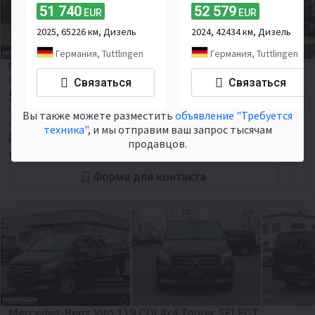
51 740
52 579
EUR
EUR
2025, 65226 км, Дизель
2024, 42434 км, Дизель
Германия, Tuttlingen
Германия, Tuttlingen
Mercedes-Benz Vito 119 CDI 4x4 Tourer SELECT
Extralang 360°
Связаться
Связаться
52 731
≈ 723 885 894 UZS
EUR
≈ 60 755 USD
Цена без НДС
Вы также можете разместить
объявление "Требуется
6350 км
Euro 6
Количество мест:
8
техника"
, и мы отправим ваш запрос тысячам
Исландия, Saudarkrokur
продавцов.
Truckhalla
Форма для контакта
Mercedes-Benz Vito 119 CDI 4x4 Tourer SELECT