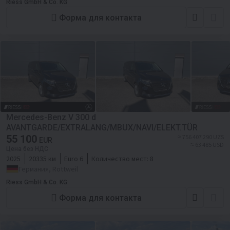
Riess GmbH & Co. KG
Форма для контакта
Mercedes-Benz V 300 d
AVANTGARDE/EXTRALANG/MBUX/NAVI/ELEKT.TÜR
55 100
≈ 756 407 290 UZS
EUR
≈ 63 485 USD
Цена без НДС
2025
20335 км
Euro 6
Количество мест:
8
Германия, Rottweil
Riess GmbH & Co. KG
Форма для контакта