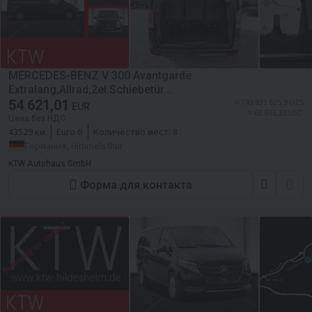
MERCEDES-BENZ V 300 Avantgarde
Extralang,Allrad,2el.Schiebetür...
54 621,01
≈ 749 831 625,9 UZS
EUR
≈ 62 933,22 USD
Цена без НДС
43529 км
Euro 6
Количество мест:
8
Германия, Himmelsthür
KTW Autohaus GmbH
Форма для контакта