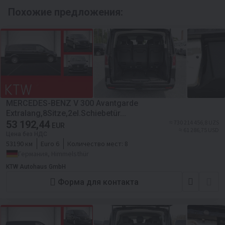
Похожие предложения:
MERCEDES-BENZ V 300 Avantgarde
Extralang,8Sitze,2el.Schiebetür...
53 192,44
≈ 730 214 456,8 UZS
EUR
≈ 61 286,75 USD
Цена без НДС
53190 км
Euro 6
Количество мест:
8
Германия, Himmelsthür
KTW Autohaus GmbH
Форма для контакта