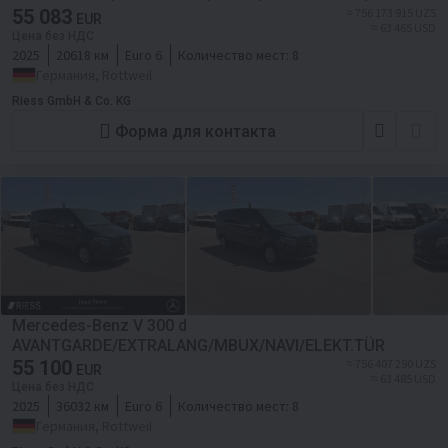
55 083
≈ 756 173 915 UZS
EUR
≈ 63 465 USD
Цена без НДС
2025
20618 км
Euro 6
Количество мест:
8
Германия, Rottweil
Riess GmbH & Co. KG
Форма для контакта
Mercedes-Benz V 300 d
AVANTGARDE/EXTRALANG/MBUX/NAVI/ELEKT.TÜR
55 100
≈ 756 407 290 UZS
EUR
≈ 63 485 USD
Цена без НДС
2025
36032 км
Euro 6
Количество мест:
8
Германия, Rottweil