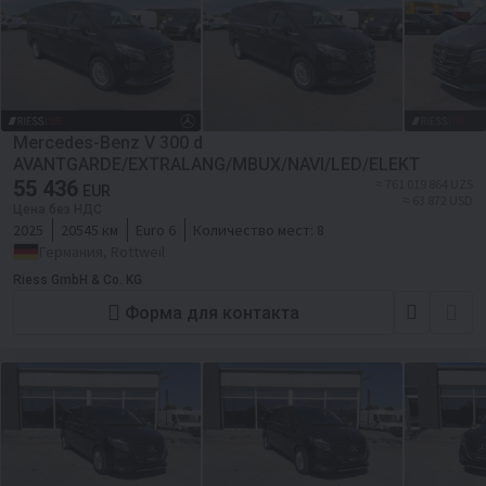
Mercedes-Benz V 300 d
AVANTGARDE/EXTRALANG/MBUX/NAVI/LED/ELEKT
55 436
≈ 761 019 864 UZS
EUR
≈ 63 872 USD
Цена без НДС
2025
20545 км
Euro 6
Количество мест:
8
Германия, Rottweil
Riess GmbH & Co. KG
Форма для контакта