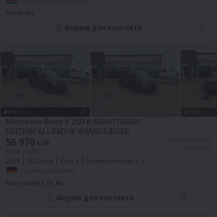
Исландия, Saudarkrokur
Truckhalla
Форма для контакта
Mercedes-Benz V 250 d AVANTGARDE
EDITION/ALLRAD/4*4/AMG/LIEGEP
56 970
≈ 782 078 463 UZS
EUR
≈ 65 639 USD
Цена с НДС
2023
31236 км
Euro 6
Количество мест:
7
Германия, Rottweil
Riess GmbH & Co. KG
Форма для контакта