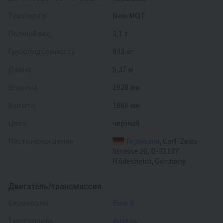
Техосмотр
New MOT
Полный вес
3,1 т
Грузоподъёмность
933 кг
Длина
5,37 м
Ширина
1928 мм
Высота
1866 мм
Цвет
черный
Местонахождение
Германия
, Carl-Zeiss-
Strasse 20, D-31137
Hildesheim, Germany
Двигатель/трансмиссия
евронорма
Euro 6
тип топлива
дизель