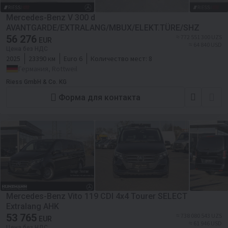
Mercedes-Benz V 300 d
AVANTGARDE/EXTRALANG/MBUX/ELEKT.TÜRE/SHZ
56 276
≈ 772 551 300 UZS
EUR
≈ 64 840 USD
Цена без НДС
2025
23390 км
Euro 6
Количество мест:
8
Германия, Rottweil
Riess GmbH & Co. KG
Форма для контакта
Mercedes-Benz Vito 119 CDI 4x4 Tourer SELECT
Extralang AHK
53 765
≈ 738 080 543 UZS
EUR
≈ 61 946 USD
Цена без НДС