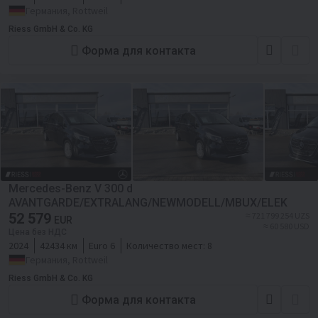
Германия, Rottweil
Riess GmbH & Co. KG
Форма для контакта
Mercedes-Benz V 300 d
AVANTGARDE/EXTRALANG/NEWMODELL/MBUX/ELEK
52 579
≈ 721 799 254 UZS
EUR
≈ 60 580 USD
Цена без НДС
2024
42434 км
Euro 6
Количество мест:
8
Германия, Rottweil
Riess GmbH & Co. KG
Форма для контакта