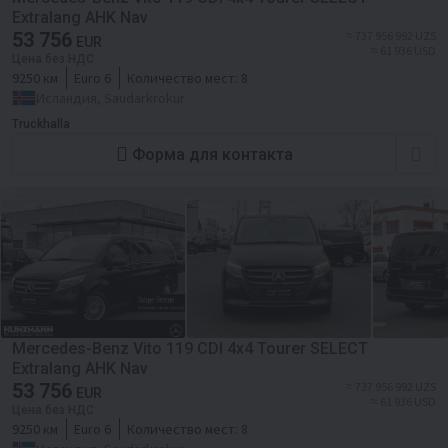
Extralang AHK Nav
53 756
≈ 737 956 992 UZS
EUR
≈ 61 936 USD
Цена без НДС
9250 км
Euro 6
Количество мест:
8
Исландия, Saudarkrokur
Truckhalla
Форма для контакта
Mercedes-Benz Vito 119 CDI 4x4 Tourer SELECT
Extralang AHK Nav
53 756
≈ 737 956 992 UZS
EUR
≈ 61 936 USD
Цена без НДС
9250 км
Euro 6
Количество мест:
8