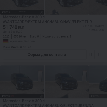
Mercedes-Benz V 300 d
AVANTGARDE/EXTRALANG/MBUX/NAVI/ELEKT.TÜR
51 740
≈ 710 281 546 UZS
EUR
≈ 59 613 USD
Цена без НДС
2025
65226 км
Euro 6
Количество мест:
8
Германия, Rottweil
Riess GmbH & Co. KG
Форма для контакта
Mercedes-Benz V 300 d
AVANTGARDE/EXTRALANG/MBUX/ELEKT.TÜREN/NA