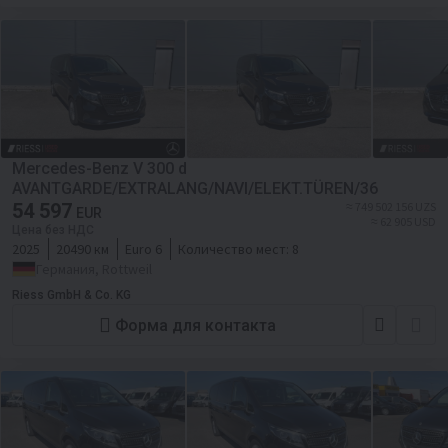
Mercedes-Benz V 300 d
AVANTGARDE/EXTRALANG/NAVI/ELEKT.TÜREN/36
54 597
≈ 749 502 156 UZS
EUR
≈ 62 905 USD
Цена без НДС
2025
20490 км
Euro 6
Количество мест:
8
Германия, Rottweil
Riess GmbH & Co. KG
Форма для контакта