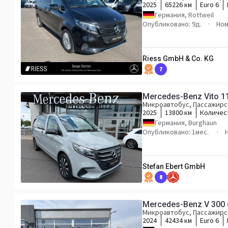
2025
65226 км
Euro 6
Германия, Rottweil
Опубликовано: 9д.
Ном
Riess GmbH & Co. KG
7
Mercedes-Benz Vito 11
Микроавтобус, Пассажирс
2025
13800 км
Количес
Германия, Burghaun
Опубликовано: 1мес.
Stefan Ebert GmbH
8
Mercedes-Benz V 30
Микроавтобус, Пассажирс
2024
42434 км
Euro 6