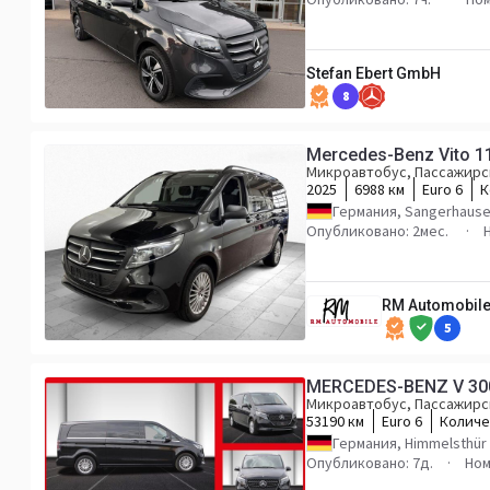
Stefan Ebert GmbH
8
Mercedes-Benz Vito 1
Микроавтобус, Пассажирс
2025
6988 км
Euro 6
К
Германия, Sangerhaus
Опубликовано: 2мес.
RM Automobile
5
MERCEDES-BENZ V 300 A
Микроавтобус, Пассажирс
53190 км
Euro 6
Количе
Германия, Himmelsthür
Опубликовано: 7д.
Ном