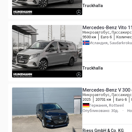
Truckhalla
Mercedes-Benz Vito 1
Микроавтобус, Пассажирс
9500 км
Euro 6
Количес
Исландия, Saudarkroku
Truckhalla
Mercedes-Benz V 30
Микроавтобус, Пассажирс
2025
20701 км
Euro 6
Германия, Rottweil
Опубликовано: 30д.
Но
Riess GmbH & Co. KG