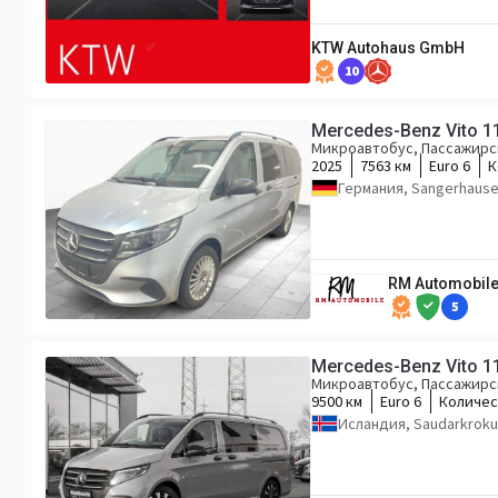
KTW Autohaus GmbH
10
Mercedes-Benz Vito 
Микроавтобус, Пассажирс
2025
7563 км
Euro 6
К
Германия, Sangerhaus
RM Automobile
5
Mercedes-Benz Vito 1
Микроавтобус, Пассажирс
9500 км
Euro 6
Количес
Исландия, Saudarkroku