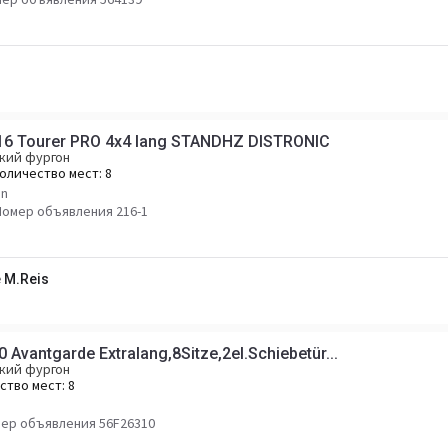
16 Tourer PRO 4x4 lang STANDHZ DISTRONIC
кий фургон
оличество мест:
8
en
Номер объявления 216-1
 M.Reis
vantgarde Extralang,8Sitze,2el.Schiebetür...
кий фургон
ство мест:
8
ер объявления 56F26310