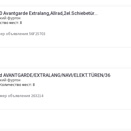
vantgarde Extralang,Allrad,2el.Schiebetür...
кий фургон
ство мест:
8
ер объявления 56F25703
 d AVANTGARDE/EXTRALANG/NAVI/ELEKT.TÜREN/36
кий фургон
Количество мест:
8
мер объявления 263214