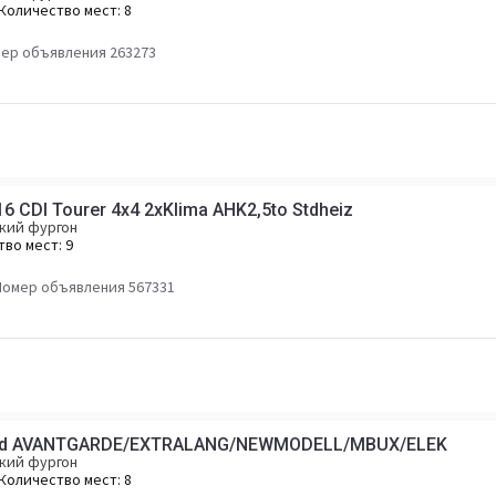
Количество мест:
8
ер объявления 263273
6 CDI Tourer 4x4 2xKlima AHK2,5to Stdheiz
кий фургон
тво мест:
9
Номер объявления 567331
0 d AVANTGARDE/EXTRALANG/NEWMODELL/MBUX/ELEK
кий фургон
Количество мест:
8