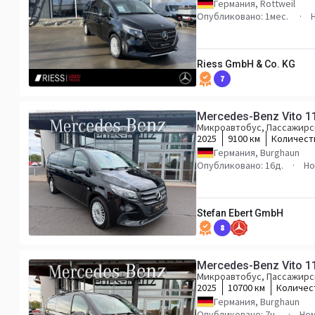
Германия, Rottweil
Опубликовано: 1мес.
Riess GmbH & Co. KG
7
Mercedes-Benz Vito 11
Микроавтобус, Пассажирс
2025
9100 км
Количест
Германия, Burghaun
Опубликовано: 16д.
Но
Stefan Ebert GmbH
8
Mercedes-Benz Vito 11
Микроавтобус, Пассажирс
2025
10700 км
Количес
Германия, Burghaun
Опубликовано: 7ч.
Ном