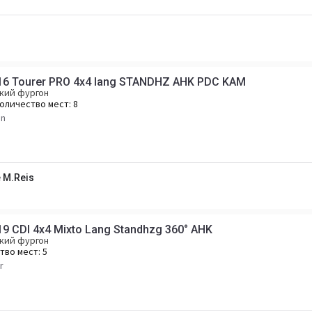
116 Tourer PRO 4x4 lang STANDHZ AHK PDC KAM
кий фургон
оличество мест:
8
en
 M.Reis
19 CDI 4x4 Mixto Lang Standhzg 360° AHK
кий фургон
тво мест:
5
r