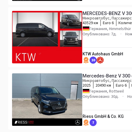
MERCEDES-BENZ V 300 A
Микроавтобус, Пассажирс
43529 км
Euro 6
Количе
Германия, Himmelsthür
Опубликовано: 7д.
Ном
KTW Autohaus GmbH
10
Mercedes-Benz V 300
Микроавтобус, Пассажирс
2025
20490 км
Euro 6
Германия, Rottweil
Опубликовано: 30д.
Но
Riess GmbH & Co. KG
7