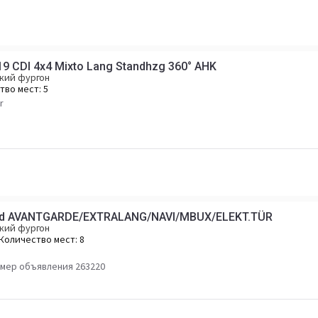
19 CDI 4x4 Mixto Lang Standhzg 360° AHK
кий фургон
тво мест:
5
r
0 d AVANTGARDE/EXTRALANG/NAVI/MBUX/ELEKT.TÜR
кий фургон
Количество мест:
8
мер объявления 263220