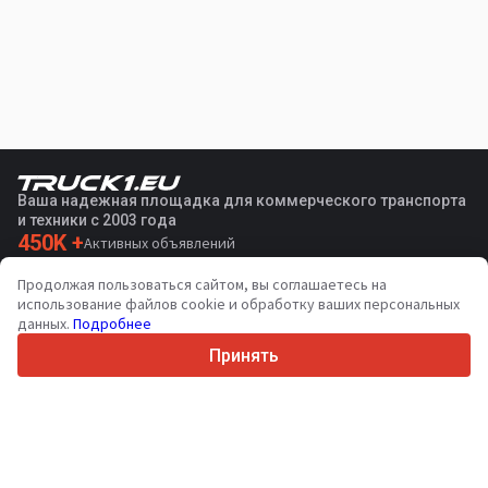
Ваша надежная площадка для коммерческого транспорта
и техники с 2003 года
450K +
Активных объявлений
70+
Стран по всему миру
Продолжая пользоваться сайтом, вы соглашаетесь на
36
Поддерживаемых языков
использование файлов cookie и обработку ваших персональных
данных.
Подробнее
4.7/5
Trustpilot
Принять
Продавцам
Услуги по продвижению
Цены на платные услуги сайта