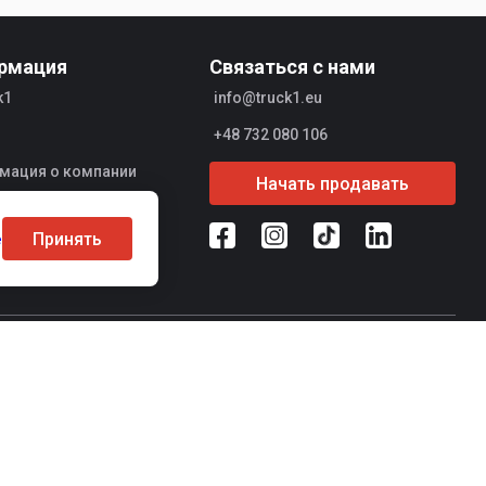
рмация
Связаться с нами
k1
info@truck1.eu
+48 732 080 106
мация о компании
Начать продавать
вцы
Принять
е
Безопасность сделок
RADER
Vehículos de aguas negras SCHRADER