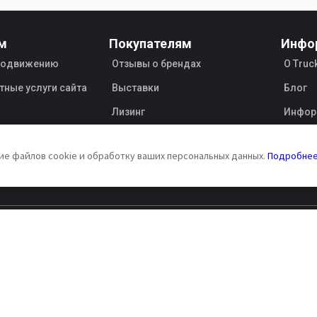
м
Покупателям
Инфо
продвижению
Отзывы о брендах
О Truc
тные услуги сайта
Выставки
Блог
Лизинг
Инфор
Прода
ие файлов cookie и обработку ваших персональных данных.
Подробне
I Terms
Договор публичной оферты
Обработка личных данных
Véhicules vide-toilettes SCHRADER
Lotniskowe pojazdy asenizacyjne SCH