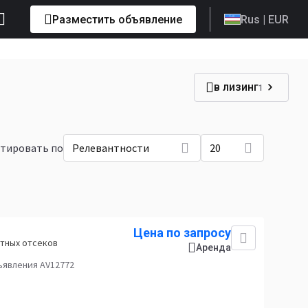
Разместить объявление
Rus
| EUR
в лизинг
1
тировать по
Релевантности
20
Цена по запросу
тных отсеков
Аренда
ъявления AV12772