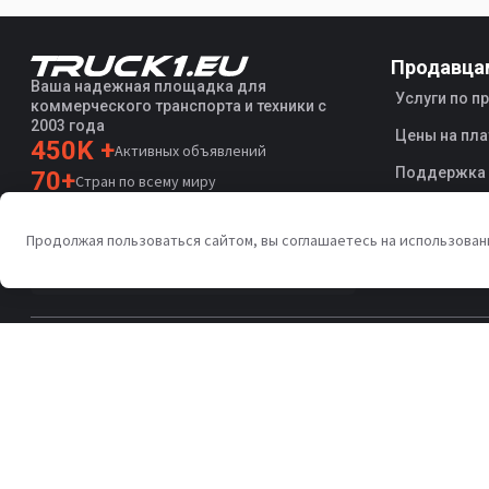
Продавца
Ваша надежная площадка для
Услуги по 
коммерческого транспорта и техники с
2003 года
Цены на пла
450K +
Активных объявлений
Поддержка
70+
Стран по всему миру
36
Поддерживаемых языков
Продолжая пользоваться сайтом, вы соглашаетесь на использован
4.7/5
Trustpilot
Политика конфиденциальности
Условия использования
A
Copyright © Truck1 2003-2026
Узбекистан - русский | EUR
Lavatory service trucks SCHRADER
SCHRADER Toilettenservice-LKW
Lavatory service trucks SCHRADER